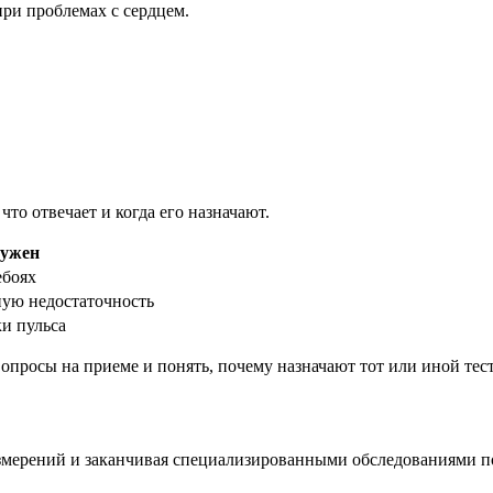
при проблемах с сердцем.
то отвечает и когда его назначают.
нужен
ебоях
ную недостаточность
ки пульса
вопросы на приеме и понять, почему назначают тот или иной тест
змерений и заканчивая специализированными обследованиями по