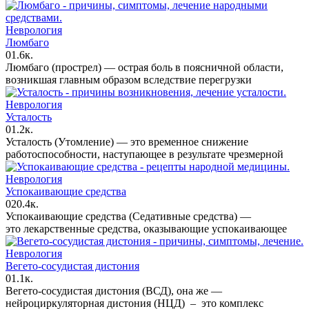
Неврология
Люмбаго
0
1.6к.
Люмбаго (прострел) — острая боль в поясничной области,
возникшая главным образом вследствие перегрузки
Неврология
Усталость
0
1.2к.
Усталость (Утомление) — это временное снижение
работоспособности, наступающее в результате чрезмерной
Неврология
Успокаивающие средства
0
20.4к.
Успокаивающие средства (Седативные средства) —
это лекарственные средства, оказывающие успокаивающее
Неврология
Вегето-сосудистая дистония
0
1.1к.
Вегето-сосудистая дистония (ВСД), она же —
нейроциркуляторная дистония (НЦД) – это комплекс