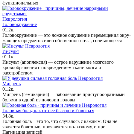
функциональных
Неврология
Головокружение
0
1.2к.
Головокружение — это ложное ощущение перемещения окру­
жающих предметов или собственного тела, соче­тающееся
Неврология
Инсульт
0
1.1к.
Инсульт (апоплексия) — острое нарушение мозгового
кровообращения с повреждением ткани мозга и
расстройством
Неврология
Мигрень
0
1.2к.
Мигрень (гемикарния) — заболевание приступо­образными
болями в одной из половин головы.
Неврология
Головная боль, как от нее быстро избавиться
3
4.8к.
Головная боль – это то, что случалось с каждым. Она не
является болезнью, проявляется по-разному, и при
Пагинация записей