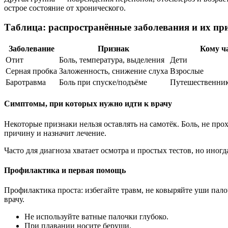
острое состояние от хронического.
Таблица: распространённые заболевания и их пр
Заболевание
Признак
Кому ч
Отит
Боль, температура, выделения
Дети
Серная пробка
Заложенность, снижение слуха
Взрослые
Баротравма
Боль при спуске/подъёме
Путешественник
Симптомы, при которых нужно идти к врачу
Некоторые признаки нельзя оставлять на самотёк. Боль, не про
причину и назначит лечение.
Часто для диагноза хватает осмотра и простых тестов, но иног
Профилактика и первая помощь
Профилактика проста: избегайте травм, не ковыряйте уши пал
врачу.
Не используйте ватные палочки глубоко.
При плавании носите беруши.