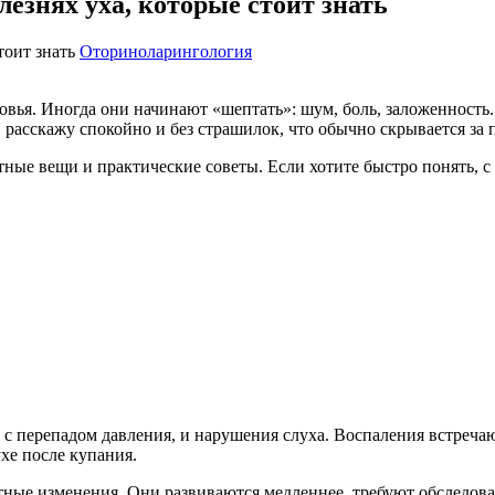
лезнях уха, которые стоит знать
Оториноларингология
овья. Иногда они начинают «шептать»: шум, боль, заложенность.
асскажу спокойно и без страшилок, что обычно скрывается за п
тные вещи и практические советы. Если хотите быстро понять, с
с перепадом давления, и нарушения слуха. Воспаления встречаю
хе после купания.
тные изменения. Они развиваются медленнее, требуют обследова