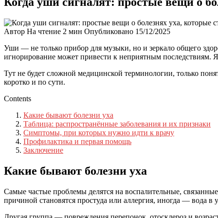
Когда уши сигналят: простые вещи о бо
Автор
На чтение
2 мин
Опубликовано
15/12/2025
Уши — не только прибор для музыки, но и зеркало общего здор
игнорирование может привести к неприятным последствиям. Я р
Тут не будет сложной медицинской терминологии, только поня
коротко и по сути.
Contents
Какие бывают болезни уха
Таблица: распространённые заболевания и их признаки
Симптомы, при которых нужно идти к врачу
Профилактика и первая помощь
Заключение
Какие бывают болезни уха
Самые частые проблемы делятся на воспалительные, связанные 
причиной становятся простуда или аллергия, иногда — вода в у
Другая группа — повреждения перепонок, отосклероз и возрас