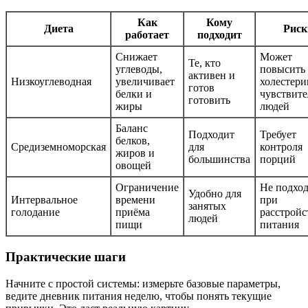
Как
Кому
Диета
Риск
работает
подходит
Снижает
Может
Те, кто
углеводы,
повысить
активен и
Низкоуглеводная
увеличивает
холестери
готов
белки и
чувствит
готовить
жиры
людей
Баланс
Подходит
Требует
белков,
Средиземноморская
для
контроля
жиров и
большинства
порций
овощей
Ограничение
Не подхо
Удобно для
Интервальное
времени
при
занятых
голодание
приёма
расстройс
людей
пищи
питания
Практические шаги
Начните с простой системы: измерьте базовые параметры,
ведите дневник питания неделю, чтобы понять текущие