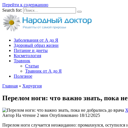
Перейти к содержанию
Search for:
Заболевания от А до Я
Здоровый образ жизни
Питание и диеты
Косметология
Травник
Статьи
Травник от А до Я
Полезное
Главная
»
Хирургия
Перелом ноги: что важно знать, пока не
Х
Автор
На чтение
2 мин
Опубликовано
18/12/2025
Перелом ноги случается неожиданно: промахнулся, оступился и