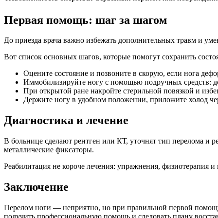
Первая помощь: шаг за шагом
До приезда врача важно избежать дополнительных травм и уме
Вот список основных шагов, которые помогут сохранить состо
Оцените состояние и позвоните в скорую, если нога дефо
Иммобилизируйте ногу с помощью подручных средств: до
При открытой ране накройте стерильной повязкой и избег
Держите ногу в удобном положении, приложите холод чере
Диагностика и лечение
В больнице сделают рентген или КТ, уточнят тип перелома и
металлические фиксаторы.
Реабилитация не короче лечения: упражнения, физиотерапия и
Заключение
Перелом ноги — неприятно, но при правильной первой помощи
получить профессиональную помощь и следовать плану восста