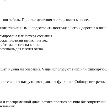
ньшить боль. Простые действия часто решают многое.
яние стабильным и подготовить пострадавшего к дороге в клини
рмирована или потеря сознания.
ска, плотный валик, платок.
айте давления на кость.
з ткань для снятия отёка.
 решат, нужна ли операция. Чаще используют гипс или фиксиру
 постепенная нагрузка возвращают функцию. Соблюдение рекоме
 и своевременной диагностике прогноз обычно благоприятный.
новления.