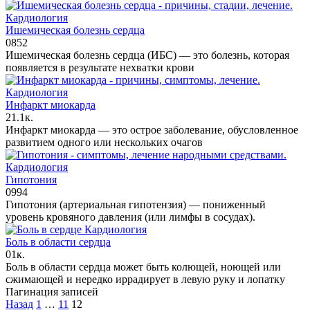
Кардиология
Ишемическая болезнь сердца
0
852
Ишемическая болезнь сердца (ИБС) — это болезнь, которая
появляется в результате нехватки крови
Кардиология
Инфаркт миокарда
2
1.1к.
Инфаркт миокарда — это острое заболевание, обусловленное
развитием одного или нескольких очагов
Кардиология
Гипотония
0
994
Гипотония (артериальная гипотензия) — пониженный
уровень кровяного давления (или лимфы в сосудах).
Кардиология
Боль в области сердца
0
1к.
Боль в области сердца может быть колющей, ноющей или
сжи­мающей и нередко иррадирует в левую руку и ло­патку
Пагинация записей
Назад
1
…
11
12