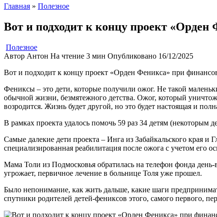
Главная
»
Полезное
Вот и подходит к концу проект «Орден
Полезное
Автор
Антон
На чтение
3 мин
Опубликовано
16/12/2025
Вот и подходит к концу проект «Орден Феникса» при финансо
Фениксы – это дети, которые получили ожог. Не такой маленьк
обычной жизни, безмятежного детства. Ожог, который уничтожа
возродится. Жизнь будет другой, но это будет настоящая и пол
В рамках проекта удалось помочь 59 раз 34 детям (некоторым д
Самые далекие дети проекта – Инга из Забайкальского края и 
специализированная реабилитация после ожога с учетом его о
Мама Толи из Подмосковья обратилась на телефон фонда день-в
угрожает, первичное лечение в больнице Толя уже прошел.
Было непонимание, как жить дальше, какие шаги предпринимат
спутники родителей детей-фениксов этого, самого первого, пе