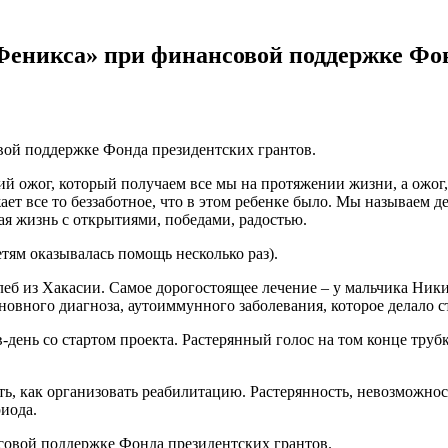
 Феникса» при финансовой поддержке Фон
вой поддержке Фонда президентских грантов.
ий ожог, который получаем все мы на протяжении жизни, а ожог,
ет все то беззаботное, что в этом ребенке было. Мы называем д
ная жизнь с открытиями, победами, радостью.
етям оказывалась помощь несколько раз).
Глеб из Хакасии. Самое дорогостоящее лечение – у мальчика Ник
сновного диагноза, аутоиммунного заболевания, которое делало
-день со стартом проекта. Растерянный голос на том конце труб
ь, как организовать реабилитацию. Растерянность, невозможнос
риода.