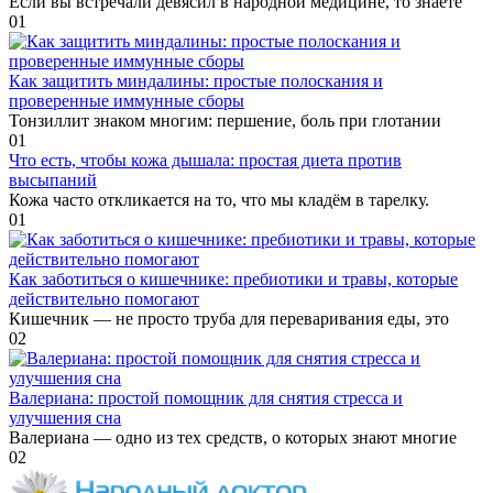
Если вы встречали девясил в народной медицине, то знаете
0
1
Как защитить миндалины: простые полоскания и
проверенные иммунные сборы
Тонзиллит знаком многим: першение, боль при глотании
0
1
Что есть, чтобы кожа дышала: простая диета против
высыпаний
Кожа часто откликается на то, что мы кладём в тарелку.
0
1
Как заботиться о кишечнике: пребиотики и травы, которые
действительно помогают
Кишечник — не просто труба для переваривания еды, это
0
2
Валериана: простой помощник для снятия стресса и
улучшения сна
Валериана — одно из тех средств, о которых знают многие
0
2