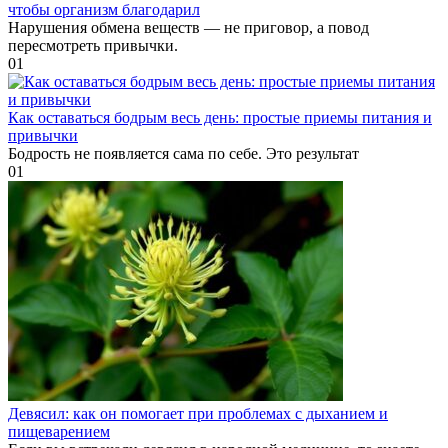
чтобы организм благодарил
Нарушения обмена веществ — не приговор, а повод
пересмотреть привычки.
0
1
Как оставаться бодрым весь день: простые приемы питания и
привычки
Бодрость не появляется сама по себе. Это результат
0
1
Девясил: как он помогает при проблемах с дыханием и
пищеварением