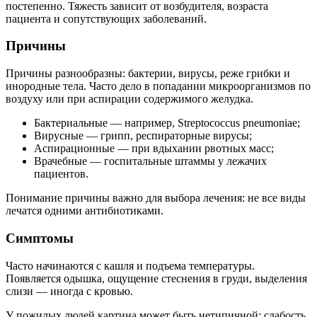
постепенно. Тяжесть зависит от возбудителя, возраста
пациента и сопутствующих заболеваний.
Причины
Причины разнообразны: бактерии, вирусы, реже грибки и
инородные тела. Часто дело в попадании микроорганизмов по
воздуху или при аспирации содержимого желудка.
Бактериальные — например, Streptococcus pneumoniae;
Вирусные — грипп, респираторные вирусы;
Аспирационные — при вдыхании рвотных масс;
Врачебные — госпитальные штаммы у лежачих
пациентов.
Понимание причины важно для выбора лечения: не все виды
лечатся одними антибиотиками.
Симптомы
Часто начинаются с кашля и подъема температуры.
Появляется одышка, ощущение стеснения в груди, выделения
слизи — иногда с кровью.
У пожилых людей картина может быть нетипичной: слабость,