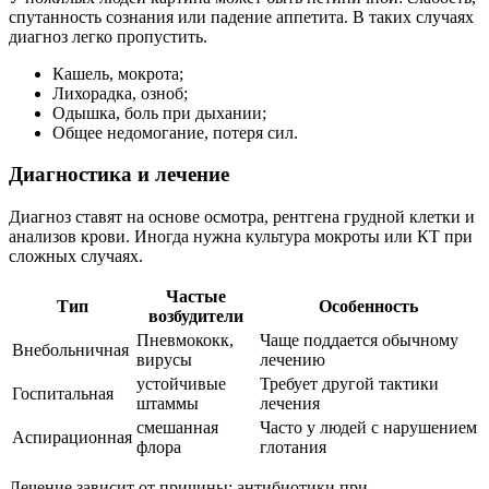
спутанность сознания или падение аппетита. В таких случаях
диагноз легко пропустить.
Кашель, мокрота;
Лихорадка, озноб;
Одышка, боль при дыхании;
Общее недомогание, потеря сил.
Диагностика и лечение
Диагноз ставят на основе осмотра, рентгена грудной клетки и
анализов крови. Иногда нужна культура мокроты или КТ при
сложных случаях.
Частые
Тип
Особенность
возбудители
Пневмококк,
Чаще поддается обычному
Внебольничная
вирусы
лечению
устойчивые
Требует другой тактики
Госпитальная
штаммы
лечения
смешанная
Часто у людей с нарушением
Аспирационная
флора
глотания
Лечение зависит от причины: антибиотики при