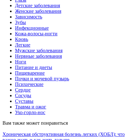
Детские заболевания
Женские заболевания
Зависимость
Зубы
Инфекционные
Кожа-волосы-ногти
Кровь
Легкие
Мужские заболевания
Нервные заболевания
Ноги
Питание и диеты
Пищеварение
Почки и мочевой пузырь
Психические
Сердце
Сосуды
Суставы
Травма и ожог
Ухо-горло-нос
Вам также может понравиться
Хроническая обструктивная болезнь легких (ХОБЛ): что
важно знать и как жить дальше