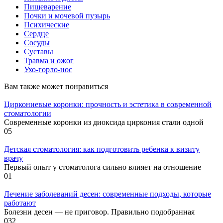
Пищеварение
Почки и мочевой пузырь
Психические
Сердце
Сосуды
Суставы
Травма и ожог
Ухо-горло-нос
Вам также может понравиться
Циркониевые коронки: прочность и эстетика в современной
стоматологии
Современные коронки из диоксида циркония стали одной
0
5
Детская стоматология: как подготовить ребенка к визиту
врачу
Первый опыт у стоматолога сильно влияет на отношение
0
1
Лечение заболеваний десен: современные подходы, которые
работают
Болезни десен — не приговор. Правильно подобранная
0
32