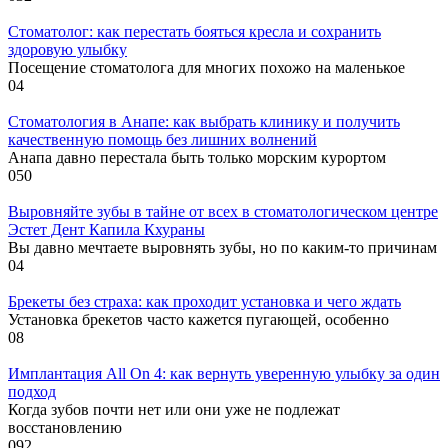
Стоматолог: как перестать бояться кресла и сохранить
здоровую улыбку
Посещение стоматолога для многих похожо на маленькое
0
4
Стоматология в Анапе: как выбрать клинику и получить
качественную помощь без лишних волнений
Анапа давно перестала быть только морским курортом
0
50
Выровняйте зубы в тайне от всех в стоматологическом центре
Эстет Дент Капила Кхураны
Вы давно мечтаете выровнять зубы, но по каким-то причинам
0
4
Брекеты без страха: как проходит установка и чего ждать
Установка брекетов часто кажется пугающей, особенно
0
8
Имплантация All On 4: как вернуть уверенную улыбку за один
подход
Когда зубов почти нет или они уже не подлежат
восстановлению
0
92