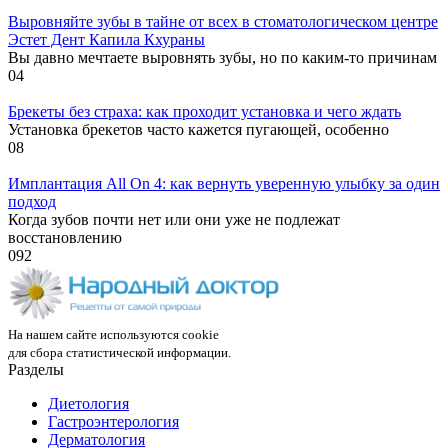
Выровняйте зубы в тайне от всех в стоматологическом центре
Эстет Дент Капила Кхураны
Вы давно мечтаете выровнять зубы, но по каким-то причинам
0
4
Брекеты без страха: как проходит установка и чего ждать
Установка брекетов часто кажется пугающей, особенно
0
8
Имплантация All On 4: как вернуть уверенную улыбку за один
подход
Когда зубов почти нет или они уже не подлежат
восстановлению
0
92
На нашем сайте используются cookie
для сбора статистической информации.
Разделы
Диетология
Гастроэнтерология
Дерматология