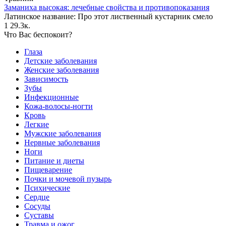
Заманиха высокая: лечебные свойства и противопоказания
Латинское название: Про этот лиственный кустарник смело
1
29.3к.
Что Вас беспокоит?
Глаза
Детские заболевания
Женские заболевания
Зависимость
Зубы
Инфекционные
Кожа-волосы-ногти
Кровь
Легкие
Мужские заболевания
Нервные заболевания
Ноги
Питание и диеты
Пищеварение
Почки и мочевой пузырь
Психические
Сердце
Сосуды
Суставы
Травма и ожог