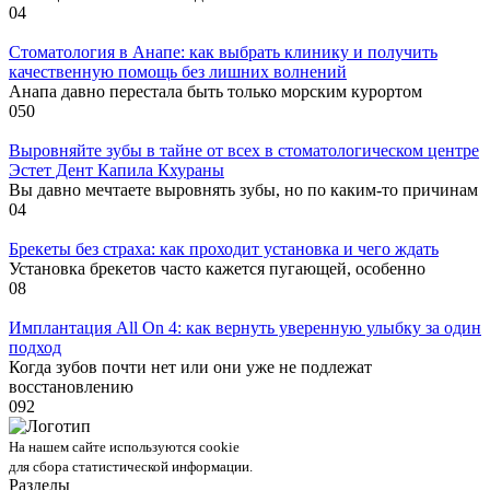
0
4
Стоматология в Анапе: как выбрать клинику и получить
качественную помощь без лишних волнений
Анапа давно перестала быть только морским курортом
0
50
Выровняйте зубы в тайне от всех в стоматологическом центре
Эстет Дент Капила Кхураны
Вы давно мечтаете выровнять зубы, но по каким-то причинам
0
4
Брекеты без страха: как проходит установка и чего ждать
Установка брекетов часто кажется пугающей, особенно
0
8
Имплантация All On 4: как вернуть уверенную улыбку за один
подход
Когда зубов почти нет или они уже не подлежат
восстановлению
0
92
На нашем сайте используются cookie
для сбора статистической информации.
Разделы